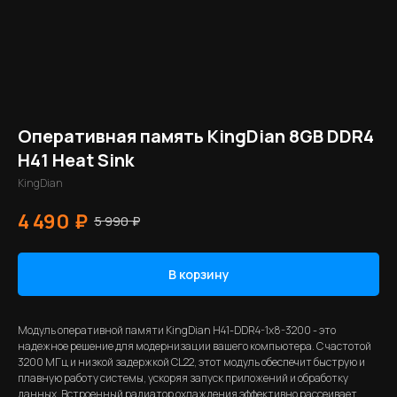
Оперативная память KingDian 8GB DDR4
H41 Heat Sink
KingDian
4 490
₽
5 990
₽
В корзину
Модуль оперативной памяти KingDian H41-DDR4-1х8-3200 - это
надежное решение для модернизации вашего компьютера. С частотой
3200 МГц и низкой задержкой CL22, этот модуль обеспечит быструю и
плавную работу системы, ускоряя запуск приложений и обработку
данных. Встроенный радиатор охлаждения эффективно рассеивает