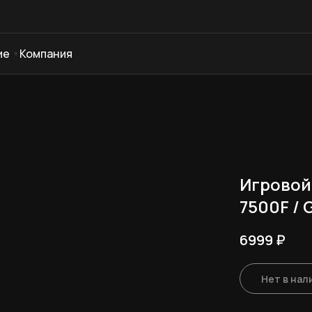
ие
Компания
Игровой
7500F / 
6999
₽
Нет в нал