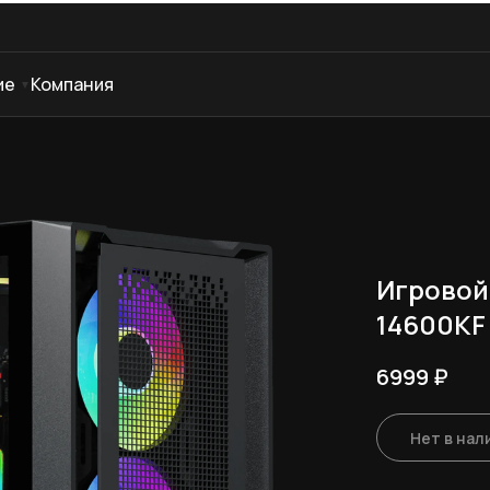
ие
Компания
Игровой 
14600KF 
6999
₽
Нет в нал